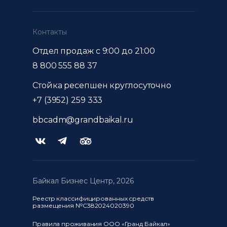
Контакты
Отдел продаж с 9:00 до 21:00
8 800 555 88 37
Стойка ресепшен круглосуточно
+7 (3952) 259 333
bbcadm@grandbaikal.ru
Байкал Бизнес Центр, 2026
Байкал Бизнес Центр, 2026
Реестр классифицированных средств
размещения №С382024020390
Правила проживания ООО «Гранд Байкал»